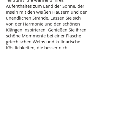
"entführt" Sie während Ihres
Aufenthaltes zum Land der Sonne, der
Inseln mit den weißen Häusern und den
unendlichen Strände. Lassen Sie sich
von der Harmonie und den schönen
Klängen inspirieren. Genießen Sie Ihren
schöne Mommente bei einer Flasche
griechischen Weins und kulinarische
Köstlichkeiten, die besser nicht
schmecken können.
ADRESSE
Karlstraße 13, 61231 Bad
Nauheim
Tel.: 06032 / 307 57 31
ZUR STRASSENKARTE
ÖFFNUNGSZEITEN
Dienstag bis Freitag